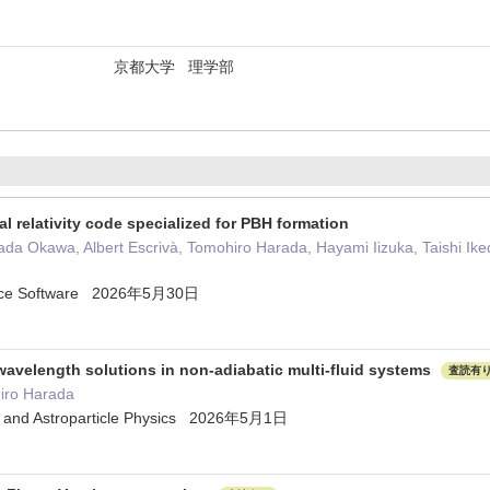
京都大学 理学部
 relativity code specialized for PBH formation
da Okawa, Albert Escrivà, Tomohiro Harada, Hayami Iizuka, Taishi Ike
urce Software 2026年5月30日
avelength solutions in non-adiabatic multi-fluid systems
査読有
iro Harada
y and Astroparticle Physics 2026年5月1日