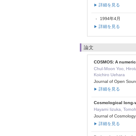
詳細を見る
▶
1994年4月
-
詳細を見る
▶
論文
COSMOS: A numerical
Chul-Moon Yoo, Hirota
Koichiro Uehara
Journal of Open So
詳細を見る
▶
Cosmological long-w
Hayami Iizuka, Tomoh
Journal of Cosmolog
詳細を見る
▶