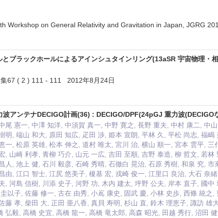
8th Workshop on General Relativity and Gravitation in Japan, JGRG
ホールとブラックホールによるアインシュタインリング(13aSR 宇宙物理・
( 2 ) 111 - 111 2012年8月24日
力波アンテナDECIGO計画(36) : DECIGO/DPF(24pGJ 重力波(DEC
中尾 憲一, 中澤 知洋, 中須賀 真一, 中野 寛之, 長野 重夫, 中村 康二, 中山
樹明, 端山 和大, 原田 知広, 疋田 渉, 姫本 宣朗, 平林 久, 平松 尚志, 福嶋
恵一, 松原 英雄, 松本 伸之, 道村 唯太, 宮川 治, 横山 順一, 宮本 雲平, 三
宏, 山崎 利孝, 青柳 巧介, 山元 一広, 吉田 至順, 吉野 泰造, 柳 哲文, 若林
昌人, 池上 健, 石川 毅彦, 石崎 秀晴, 石徹白 晃治, 石原 秀樹, 和泉 究, 市
昌由, 江口 智士, 江尻 悠美子, 榎基 宏, 戎崎 俊一, 江里口 良治, 大石 奈緒
夫, 河島 信樹, 川添 史子, 河野 功, 木内 建太, 坪野 公夫, 岸本 直子, 國中 
 圭以子, 佐藤 修一, 古在 由秀, 小嶌 康史, 固武 慶, 小林 史歩, 西條 統之,
佐藤 孝, 柴田 大, 正田 亜八香, 真貝 寿明, 杉山 直, 鈴木 理恵子, 諏訪 雄大
 弘毅, 高橋 史宜, 高橋 龍一, 高橋 竜太郎, 高森 昭光, 田越 秀行, 沼田 健