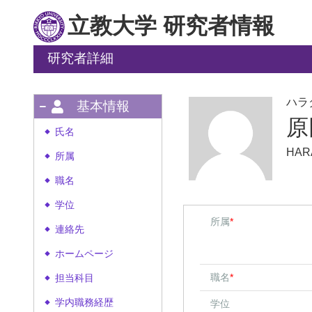
立教大学 研究者情報
研究者詳細
ハラ
基本情報
原
氏名
◆
HARA
所属
◆
職名
◆
学位
◆
所属
*
連絡先
◆
ホームページ
◆
職名
*
担当科目
◆
学内職務経歴
学位
◆