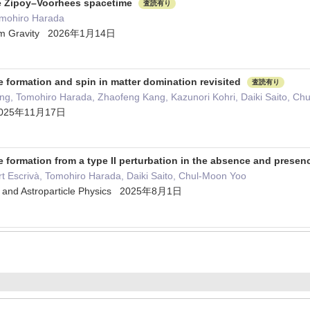
the Zipoy–Voorhees spacetime
査読有り
omohiro Harada
tum Gravity 2026年1月14日
e formation and spin in matter domination revisited
査読有り
ng, Tomohiro Harada, Zhaofeng Kang, Kazunori Kohri, Daiki Saito, Ch
 2025年11月17日
e formation from a type II perturbation in the absence and prese
rt Escrivà, Tomohiro Harada, Daiki Saito, Chul-Moon Yoo
y and Astroparticle Physics 2025年8月1日