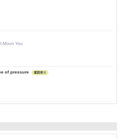
ul-Moon Yoo
nce of pressure
査読有り