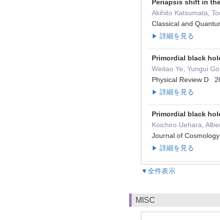
Periapsis shift in 
Akihito Katsumata, T
Classical and Quan
詳細を見る
▶
Primordial black hol
Weitao Ye, Yungui Go
Physical Review D
詳細を見る
▶
Primordial black hol
Koichiro Uehara, Albe
Journal of Cosmolog
詳細を見る
▶
▼全件表示
MISC