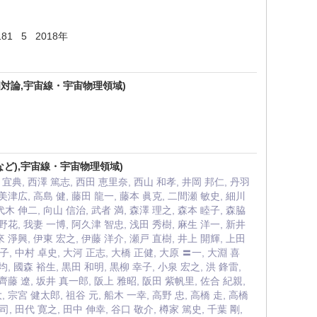
 20181 5 2018年
相対論,宇宙線・宇宙物理領域)
IGOなど),宇宙線・宇宙物理領域)
 宜典, 西澤 篤志, 西田 恵里奈, 西山 和孝, 井岡 邦仁, 丹羽
 美津広, 高島 健, 藤田 龍一, 藤本 眞克, 二間瀬 敏史, 細川
代木 伸二, 向山 信治, 武者 満, 森澤 理之, 森本 睦子, 森脇
 野花, 我妻 一博, 阿久津 智忠, 浅田 秀樹, 麻生 洋一, 新井
來 淨興, 伊東 宏之, 伊藤 洋介, 瀬戸 直樹, 井上 開輝, 上田
子, 中村 卓史, 大河 正志, 大橋 正健, 大原 〓一, 大淵 喜
均, 國森 裕生, 黒田 和明, 黒柳 幸子, 小泉 宏之, 洪 鋒雷,
 齊藤 遼, 坂井 真一郎, 阪上 雅昭, 阪田 紫帆里, 佐合 紀親,
, 宗宮 健太郎, 祖谷 元, 船木 一幸, 高野 忠, 高橋 走, 高橋
司, 田代 寛之, 田中 伸幸, 谷口 敬介, 樽家 篤史, 千葉 剛,