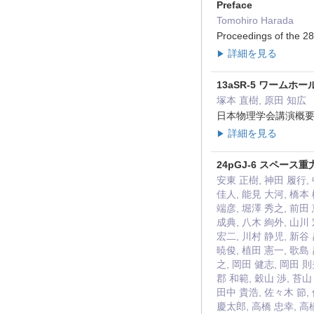
Preface
Tomohiro Harada
Proceedings of the 2
詳細を見る
▶
13aSR-5 ワーム
塚本 直樹, 原田 知広
日本物理学会講演概要集67 
詳細を見る
▶
24pGJ-6 スペース重
安東 正樹, 神田 履行, 
佳人, 能見 大河, 橋本 
端彦, 堀澤 秀之, 前田 
成典, 八木 絢外, 山川 
宏二, 川村 静児, 新谷 
暁俊, 植田 憲一, 歌島 
之, 岡田 健志, 岡田 則
郡 和範, 穀山 渉, 苔山
田中 貴浩, 佐々木 節, 
慶太郎, 高橋 忠幸, 高橋