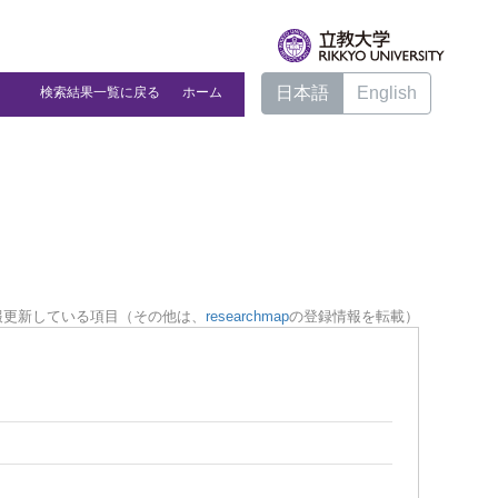
日本語
English
検索結果一覧に戻る
ホーム
報更新している項目（その他は、
researchmap
の登録情報を転載）