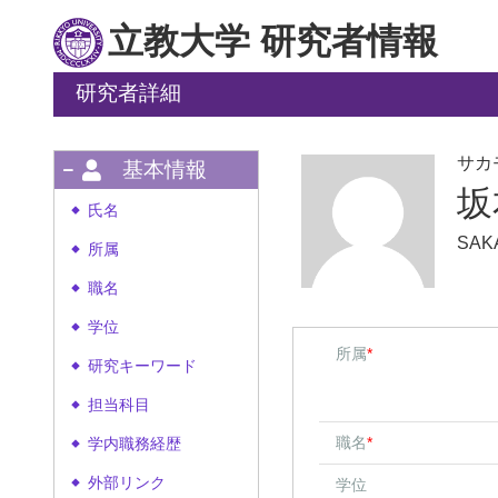
立教大学 研究者情報
研究者詳細
サカ
基本情報
坂
氏名
◆
SAK
所属
◆
職名
◆
学位
◆
所属
*
研究キーワード
◆
担当科目
◆
職名
*
学内職務経歴
◆
外部リンク
学位
◆