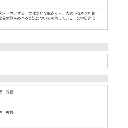
研究テーマとする。文化史的な観点から、大衆小説を含む幅
世界大戦をめぐる言説について考察している。文学研究に
程 教授
程 教授