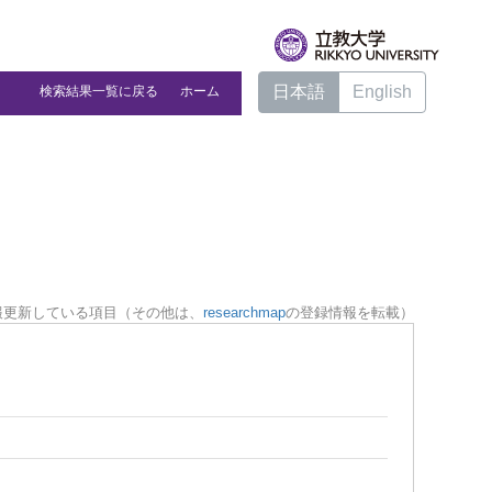
日本語
English
検索結果一覧に戻る
ホーム
報更新している項目（その他は、
researchmap
の登録情報を転載）