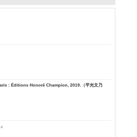
 Paris : Éditions Honoré Champion, 2019.（平光文乃
—」