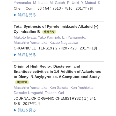
Yamanaka, M, Inaba, M, Gotoh, R, Ueki, Y, Matsui, K
Chem. Comm.53 ( 54 ) 7513 - 7516 2017年7月
詳細を見る
▶
Total Synthesis of Pyrrole-Imidazole Alkaloid (+)-
Cylindradine B
査読有り
Makoto Iwata, Yuko Kamijoh, Eri Yamamoto,
Masahiro Yamanaka, Kazuo Nagasawa
ORGANIC LETTERS19 ( 2 ) 420 - 423 2017年1月
詳細を見る
▶
Origin of High Regio-, Diastereo-, and
Enantioselectivities in 1,6-Addition of Azlactones
to Dienyl N-Acylpyrroles: A Computational Study
査読有り
Masahiro Yamanaka, Ken Sakata, Ken Yoshioka,
Daisuke Uraguchi, Takashi Ooi
JOURNAL OF ORGANIC CHEMISTRY82 ( 1 ) 541 -
548 2017年1月
詳細を見る
▶