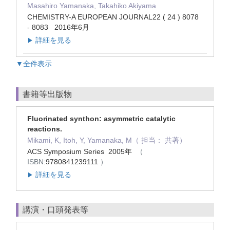
Masahiro Yamanaka, Takahiko Akiyama
CHEMISTRY-A EUROPEAN JOURNAL22 ( 24 ) 8078
- 8083 2016年6月
詳細を見る
▶
▼全件表示
書籍等出版物
Fluorinated synthon: asymmetric catalytic
reactions.
Mikami, K, Itoh, Y, Yamanaka, M（ 担当： 共著）
ACS Symposium Series 2005年
（
ISBN:
9780841239111
）
詳細を見る
▶
講演・口頭発表等