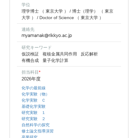
学位
理学博士 （ 東京大学 ） / 博士（理学） （ 東京
大学 ） / Doctor of Science （ 東京大学 ）
連絡先
研究キーワード
仮説検証
複核金属共同作用
反応解析
有機合成
量子化学計算
担当科目
*
2026年度
化学の最前線
化学実験（物）
化学実験 Ｃ
基礎化学実験
研究実験 １
研究実験 ２
自然科学の探究
修士論文指導演習
卒業研究