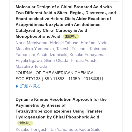
Molecular Design of a Chiral Bronsted Acid with
Two Different Acidic Sites: Regio-, Diastereo-, and
Enantioselective Hetero-Diels Alder Reaction of
Azopyridinecarboxylate with Amidodienes
Catalyzed by Chiral Carboxylic Acid
Monophosphoric Acid
査読有り
Norie Momiyama, Hideaki Tabuse, Hirofumi Noda,
Masahiro Yamanaka, Takeshi Fujinami, Katsunori
Yamanishi, Atsuto Izumiseki, Kosuke Funayama,
Fuyuki Egawa, Shino Okada, Hiroaki Adachi,
Masahiro Terada
JOURNAL OF THE AMERICAN CHEMICAL
SOCIETY138 ( 35 ) 11353 - 11359 2016年9月
詳細を見る
▶
Dynamic Kinetic Resolution Approach for the
Asymmetric Synthesis of
Tetrahydrobenzodiazepines Using Transfer
Hydrogenation by Chiral Phosphoric Acid
査読有り
Kosaku Horiguchi, Eri Yamamoto, Kodai Saito,