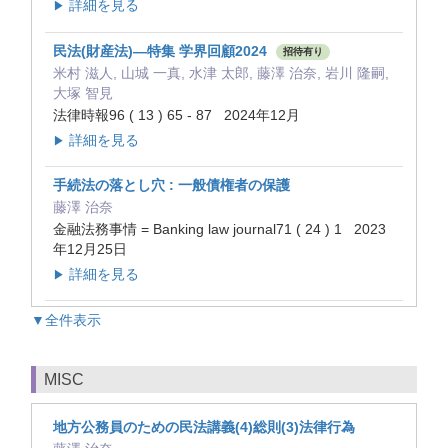
詳細を見る
▶
民法(財産法)—特集 学界回顧2024
招待有り
米村 滋人, 山城 一真, 水津 太郎, 藤澤 治奈, 岩川 隆嗣,
大塚 智見
法律時報96 ( 13 ) 65 - 87 2024年12月
詳細を見る
▶
手続法の落とし穴 : 一般債権者の保護
藤澤 治奈
金融法務事情 = Banking law journal71 ( 24 ) 1 2023
年12月25日
詳細を見る
▶
▼全件表示
MISC
地方公務員のための民法講義(4)総則(3)法律行為