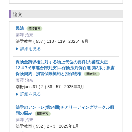
論文
民法
招待有り
藤澤 治奈
法学教室 ( 537 ) 118 - 119 2025年6月
詳細を見る
▶
保険金請求権に対する物上代位の要件[大審院大正
12.4.7民事連合部判決]—保険法判例百選 第2版 ; 損害
保険契約 ; 損害保険契約と担保物権
招待有り
藤澤 治奈
別冊jurist61 ( 2 ) 56 - 57 2025年3月
詳細を見る
▶
法学のアントレ(第94回)チアリーディングサークル顧
問の悩み
招待有り
藤澤 治奈
法学教室 ( 532 ) 2 - 3 2025年1月