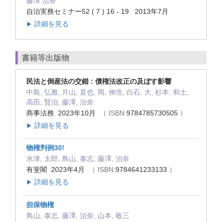
藤澤 治奈
自治実務セミナー52 ( 7 ) 16 - 19 2013年7月
詳細を見る
▶
書籍等出版物
民法と倒産法の交錯 : 債権法改正の及ぼす影響
中島, 弘雅, 片山, 直也, 岡, 伸浩, 白石, 大, 杉本, 和士,
高田, 賢治, 藤澤, 治奈
商事法務 2023年10月
（ ISBN:
9784785730505
）
詳細を見る
▶
物権判例30!
水津, 太郎, 鳥山, 泰志, 藤澤, 治奈
有斐閣 2023年4月
（ ISBN:
9784641233133
）
詳細を見る
▶
担保物権
鳥山, 泰志, 藤澤, 治奈, 山本, 敬三