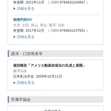
有斐閣 2021年11月
（ ISBN:
9784641150867
）
詳細を見る
▶
物権判例30!
水津, 太郎, 鳥山, 泰志, 藤澤, 治奈
有斐閣 2017年12月
（ ISBN:
9784641137851
）
詳細を見る
▶
講演・口頭発表等
個別報告「アメリカ動産担保法の生成と展開」
藤澤治奈
日本私法学会 2009年10月11日
詳細を見る
▶
所属学協会