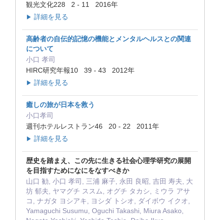
観光文化228 2 - 11 2016年
詳細を見る
▶
高齢者の自伝的記憶の機能とメンタルヘルスとの関連
について
小口 孝司
HIRC研究年報10 39 - 43 2012年
詳細を見る
▶
癒しの旅が日本を救う
小口孝司
週刊ホテルレストラン46 20 - 22 2011年
詳細を見る
▶
歴史を踏まえ、この先に生きる社会心理学研究の展開
を目指すためになにをなすべきか
山口 勧, 小口 孝司, 三浦 麻子, 永田 良昭, 吉田 寿夫, 大
坊 郁夫, ヤマグチ ススム, オグチ タカシ, ミウラ アサ
コ, ナガタ ヨシアキ, ヨシダ トシオ, ダイボウ イクオ,
Yamaguchi Susumu, Oguchi Takashi, Miura Asako,