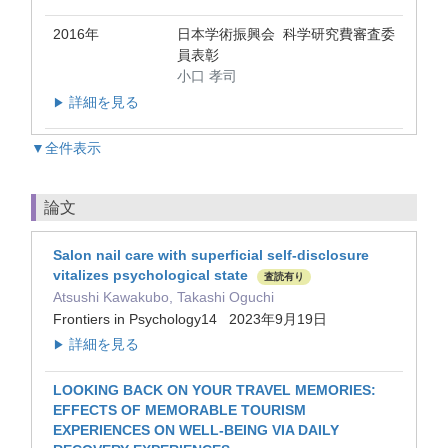
2016年
日本学術振興会 科学研究費審査委
員表彰
小口 孝司
詳細を見る
▶
▼全件表示
論文
Salon nail care with superficial self-disclosure
vitalizes psychological state
査読有り
Atsushi Kawakubo, Takashi Oguchi
Frontiers in Psychology14 2023年9月19日
詳細を見る
▶
LOOKING BACK ON YOUR TRAVEL MEMORIES:
EFFECTS OF MEMORABLE TOURISM
EXPERIENCES ON WELL-BEING VIA DAILY