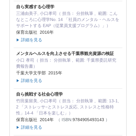
自ら実感する心理学
三浦由美子, 小口孝司（ 担当： 分担執筆 , 範囲: こん
なところに心理学No. 14 「社員のメンタル・ヘルスを
サポートする EAP（従業員支援プログラム）」）
保育出版社 2016年
詳細を見る
▶
メンタルヘルスを向上させる千葉県観光資源の検証
小口 孝司（ 担当： 分担執筆 , 範囲: 千葉県委託研究
費報告書）
千葉大学文学部 2015年
詳細を見る
▶
自ら挑戦する社会心理学
竹田葉留美, 小口孝司（ 担当： 分担執筆 , 範囲: 13-1,
2 「ストレッサ−とストレス反応, ストレスと性格特
性」14-4 「日本を楽しむ」）
保育出版社 2014年
（ ISBN:
9784905493143
）
詳細を見る
▶