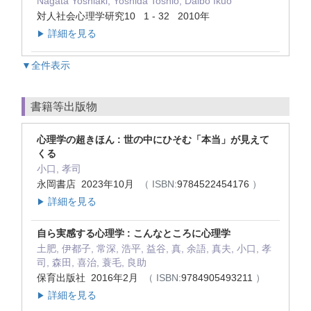
Nagata Yoshiaki, Yoshida Toshio, Daibo Ikuo
対人社会心理学研究10 1 - 32 2010年
詳細を見る
▶
▼全件表示
書籍等出版物
心理学の超きほん : 世の中にひそむ「本当」が見えて
くる
小口, 孝司
永岡書店 2023年10月
（ ISBN:
9784522454176
）
詳細を見る
▶
自ら実感する心理学 : こんなところに心理学
土肥, 伊都子, 常深, 浩平, 益谷, 真, 余語, 真夫, 小口, 孝
司, 森田, 喜治, 蓑毛, 良助
保育出版社 2016年2月
（ ISBN:
9784905493211
）
詳細を見る
▶