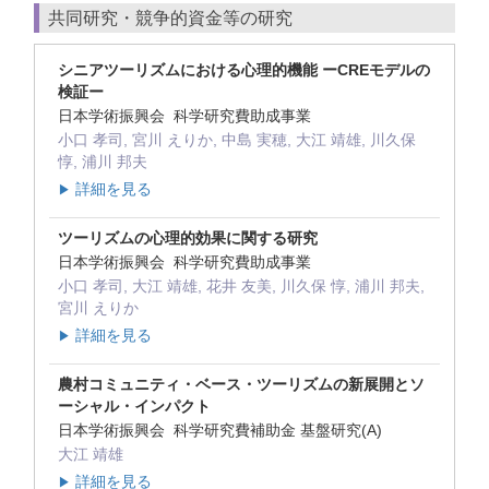
共同研究・競争的資金等の研究
シニアツーリズムにおける心理的機能 ーCREモデルの
検証ー
日本学術振興会 科学研究費助成事業
小口 孝司, 宮川 えりか, 中島 実穂, 大江 靖雄, 川久保
惇, 浦川 邦夫
詳細を見る
▶
ツーリズムの心理的効果に関する研究
日本学術振興会 科学研究費助成事業
小口 孝司, 大江 靖雄, 花井 友美, 川久保 惇, 浦川 邦夫,
宮川 えりか
詳細を見る
▶
農村コミュニティ・ベース・ツーリズムの新展開とソ
ーシャル・インパクト
日本学術振興会 科学研究費補助金 基盤研究(A)
大江 靖雄
詳細を見る
▶