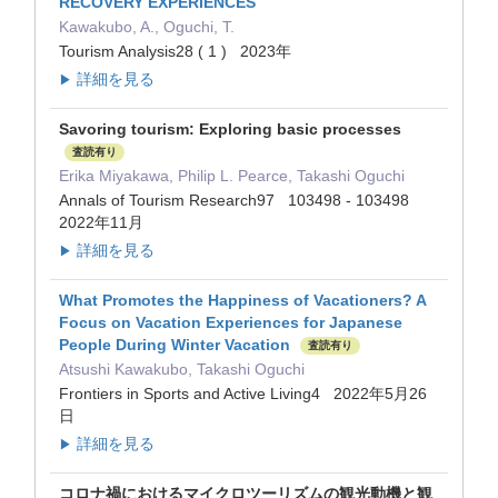
RECOVERY EXPERIENCES
Kawakubo, A., Oguchi, T.
Tourism Analysis28 ( 1 ) 2023年
詳細を見る
▶
Savoring tourism: Exploring basic processes
査読有り
Erika Miyakawa, Philip L. Pearce, Takashi Oguchi
Annals of Tourism Research97 103498 - 103498
2022年11月
詳細を見る
▶
What Promotes the Happiness of Vacationers? A
Focus on Vacation Experiences for Japanese
People During Winter Vacation
査読有り
Atsushi Kawakubo, Takashi Oguchi
Frontiers in Sports and Active Living4 2022年5月26
日
詳細を見る
▶
コロナ禍におけるマイクロツーリズムの観光動機と観