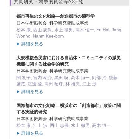
共同研究・競争的資金等の研究
都市再生の文化戦略―創造都市の類型学
日本学術振興会 科学研究費助成事業
松本 康, 西山 志保, 水上 徹男, 高木 恒一, Yu Hai, Jang
Wonho, Nahm Kee-bom
詳細を見る
▶
大規模複合災害における自治体・コミュニティの減災
機能に関する社会学的研究
日本学術振興会 科学研究費助成事業
関 礼子, 宮内 泰介, 黒田 暁, 高木 恒一, 阿部 治, 後藤
厳寛, 渡邊 登, 高田 昭彦, 林 雄亮, 江上 渉
詳細を見る
▶
国際都市の文化戦略―横浜市の「創造都市」政策に関
する実証的研究
日本学術振興会 科学研究費助成事業
松本 康, 江上 渉, 西山 志保, 水上 徹男, 高木 恒一
詳細を見る
▶