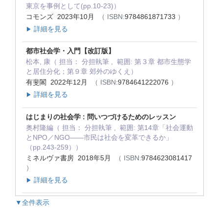
東京を事例として(pp.10-23)）
コモンズ 2023年10月
（ ISBN:
9784861871733
）
詳細を見る
▶
都市社会学・入門【改訂版】
松本, 康（ 担当： 分担執筆 , 範囲: 第３章 都市生態学
と居住分化；第９章 郊外のゆくえ）
有斐閣 2022年12月
（ ISBN:
9784641222076
）
詳細を見る
▶
はじまりの社会学 : 問いつづけるためのレッスン
奥村隆編（ 担当： 分担執筆 , 範囲: 第14章「社会運動
とNPO／NGO――市民は社会を変革できるか」
（pp.243-259））
ミネルヴァ書房 2018年5月
（ ISBN:
9784623081417
）
詳細を見る
▶
▼全件表示