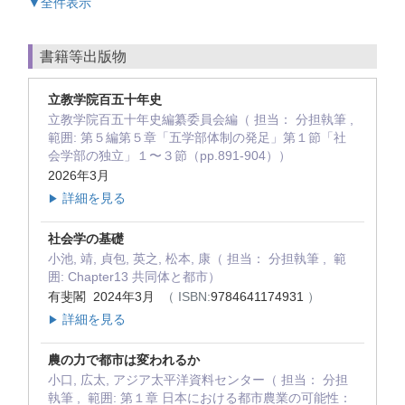
▼全件表示
書籍等出版物
立教学院百五十年史
立教学院百五十年史編纂委員会編（ 担当： 分担執筆 ,
範囲: 第５編第５章「五学部体制の発足」第１節「社
会学部の独立」１〜３節（pp.891-904））
2026年3月
詳細を見る
▶
社会学の基礎
小池, 靖, 貞包, 英之, 松本, 康（ 担当： 分担執筆 , 範
囲: Chapter13 共同体と都市）
有斐閣 2024年3月
（ ISBN:
9784641174931
）
詳細を見る
▶
農の力で都市は変われるか
小口, 広太, アジア太平洋資料センター（ 担当： 分担
執筆 , 範囲: 第１章 日本における都市農業の可能性：