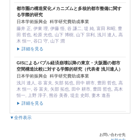
都市圏の構造変化メカニズムと多核的都市整備に関す
る学際的研究
日本学術振興会 科学研究費助成事業
藤井 正, 伊東 理, 伊藤 悟, 谷 謙二, 堤 純, 富田 和昭, 豊
田 哲也, 松原 光也, 山下 博樹, 山下 宗利, 浅川 達人, 高
木 恒一, 谷口 守, 山下 潤
詳細を見る
▶
GISによるバブル経済崩壊以降の東京・大阪圏の都市
空間構造比較に対する学際的研究（代表者 浅川達人）
日本学術振興会 科学研究費助成事業
浅川 達人, 谷 富夫, 矢部 拓也, 田中 耕市, 豊田 哲也, 高
木 恒一, 谷 富夫, 矢部 拓也, 田中 耕市, 豊田 哲也, 高木
恒一, 上野 淳子, 熊谷 美香, 堤圭 史郎, 妻木 進吾
詳細を見る
▶
▼全件表示
お問い合わせ先