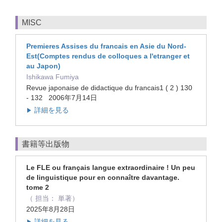
MISC
Premieres Assises du francais en Asie du Nord-
Est(Comptes rendus de colloques a l'etranger et
au Japon)
Ishikawa Fumiya
Revue japonaise de didactique du francais1 ( 2 ) 130
- 132 2006年7月14日
詳細を見る
▶
書籍等出版物
Le FLE ou français langue extraordinaire ! Un peu
de linguistique pour en connaître davantage.
tome 2
（ 担当： 単著）
2025年8月28日
詳細を見る