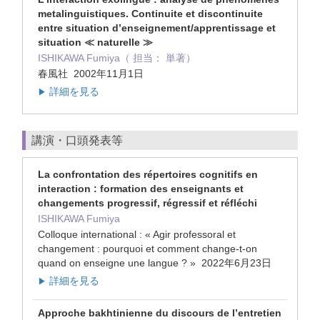
metalinguistiques. Continuite et discontinuite
entre situation d’enseignement/apprentissage et
situation ≪ naturelle ≫
ISHIKAWA Fumiya（ 担当： 単著）
春風社 2002年11月1日
詳細を見る
▶
講演・口頭発表等
La confrontation des répertoires cognitifs en
interaction : formation des enseignants et
changements progressif, régressif et réfléchi
ISHIKAWA Fumiya
Colloque international : « Agir professoral et
changement : pourquoi et comment change-t-on
quand on enseigne une langue ? » 2022年6月23日
詳細を見る
▶
Approche bakhtinienne du discours de l’entretien