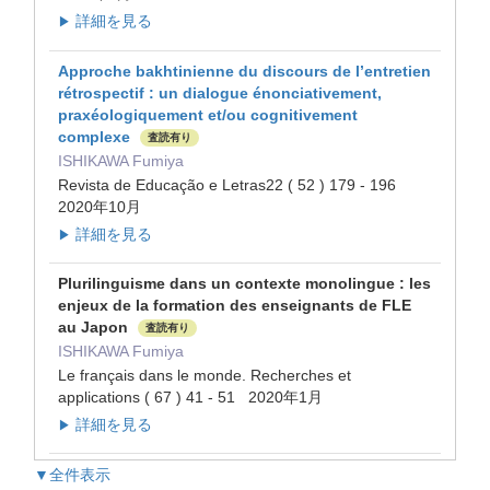
詳細を見る
▶
Approche bakhtinienne du discours de l’entretien
rétrospectif : un dialogue énonciativement,
praxéologiquement et/ou cognitivement
complexe
査読有り
ISHIKAWA Fumiya
Revista de Educação e Letras22 ( 52 ) 179 - 196
2020年10月
詳細を見る
▶
Plurilinguisme dans un contexte monolingue : les
enjeux de la formation des enseignants de FLE
au Japon
査読有り
ISHIKAWA Fumiya
Le français dans le monde. Recherches et
applications ( 67 ) 41 - 51 2020年1月
詳細を見る
▶
▼全件表示