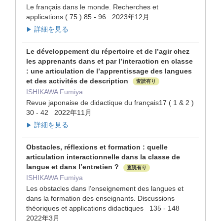
Le français dans le monde. Recherches et
applications ( 75 ) 85 - 96 2023年12月
詳細を見る
▶
Le développement du répertoire et de l’agir chez
les apprenants dans et par l’interaction en classe
: une articulation de l’apprentissage des langues
et des activités de description
査読有り
ISHIKAWA Fumiya
Revue japonaise de didactique du français17 ( 1 & 2 )
30 - 42 2022年11月
詳細を見る
▶
Obstacles, réflexions et formation : quelle
articulation interactionnelle dans la classe de
langue et dans l’entretien ?
査読有り
ISHIKAWA Fumiya
Les obstacles dans l’enseignement des langues et
dans la formation des enseignants. Discussions
théoriques et applications didactiques 135 - 148
2022年3月