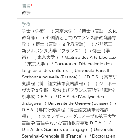
職名
*
教授
学位
学士（学術） （ 東京大学 ） / 博士（言語・文化
教育論） （ 外国語としてのフランス語教育論専
攻 ） / 博士（言語・文化教育論） （ パリ第三=
新ソルボンヌ大学（フランス） ） / 修士（学
術） （ 東京大学 ） / Maîtrise des Arts-Libéraux
（ 東京大学 ） / Doctorat en Didactologie des
langues et des cultures （ Université Paris III-
Sorbonne nouvelle (France) ） / D.E.S.（高等研
究課程（博士論文執筆資格課程）） （ ジュネー
ヴ大学文学部一般およびフランス言語学 談話分
析専攻 D.E.S. ） / D.E.S. de l'Analyse des
dialogues （ Université de Genève (Suisse) ） /
D.E.A.（専門研究課程（博士論文執筆資格課
程）） （ スタンダール＝グルノーブル第三大学
言語学 言語学および言語教育専攻 D.E.A. ） /
D.E.A. des Sciences du Langage （ Université
Stendhal-Grenoble III (France) ） / Doctorat en