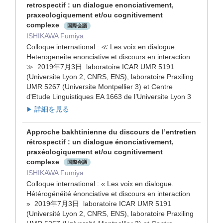
retrospectif : un dialogue enonciativement,
praxeologiquement et/ou cognitivement
complexe
国際会議
ISHIKAWA Fumiya
Colloque international : ≪ Les voix en dialogue.
Heterogeneite enonciative et discours en interaction
≫ 2019年7月3日 laboratoire ICAR UMR 5191
(Universite Lyon 2, CNRS, ENS), laboratoire Praxiling
UMR 5267 (Universite Montpellier 3) et Centre
d'Etude Linguistiques EA 1663 de l’Universite Lyon 3
詳細を見る
▶
Approche bakhtinienne du discours de l’entretien
rétrospectif : un dialogue énonciativement,
praxéologiquement et/ou cognitivement
complexe
国際会議
ISHIKAWA Fumiya
Colloque international : « Les voix en dialogue.
Hétérogénéité énonciative et discours en interaction
» 2019年7月3日 laboratoire ICAR UMR 5191
(Université Lyon 2, CNRS, ENS), laboratoire Praxiling