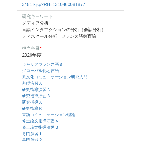
3451.kjsp?RH=1310460081877
研究キーワード
メディア分析
言語インタアクションの分析（会話分析）
ディスクール分析
フランス語教育論
担当科目
*
2026年度
キャリアフランス語３
グローバル化と言語
異文化コミュニケーション研究入門
基礎演習Ａ
研究指導演習Ａ
研究指導演習Ｂ
研究指導Ａ
研究指導Ｂ
言語コミュニケーション理論
修士論文指導演習Ａ
修士論文指導演習Ｂ
専門演習１
専門演習２