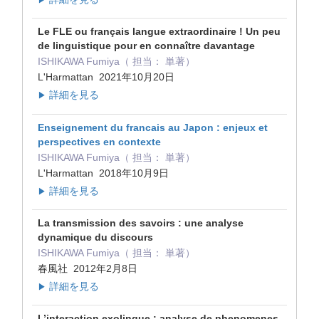
▶
Le FLE ou français langue extraordinaire ! Un peu
de linguistique pour en connaître davantage
ISHIKAWA Fumiya（ 担当： 単著）
L'Harmattan 2021年10月20日
詳細を見る
▶
Enseignement du francais au Japon : enjeux et
perspectives en contexte
ISHIKAWA Fumiya（ 担当： 単著）
L'Harmattan 2018年10月9日
詳細を見る
▶
La transmission des savoirs : une analyse
dynamique du discours
ISHIKAWA Fumiya（ 担当： 単著）
春風社 2012年2月8日
詳細を見る
▶
L’interaction exolingue : analyse de phenomenes