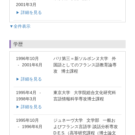
2001年3月
詳細を見る
▶
▼全件表示
学歴
1996年10月
パリ第三＝新ソルボンヌ大学 外
2001年6月
国語としてのフランス語教育論専
-
攻 博士課程
詳細を見る
▶
1995年4月
東京大学 大学院総合文化研究科
-
1998年3月
言語情報科学専攻博士課程
詳細を見る
▶
1995年10月
ジュネーヴ大学 文学部 一般お
1996年6月
よびフランス言語学 談話分析専攻
-
D.E.S.（高等研究課程（博士論文