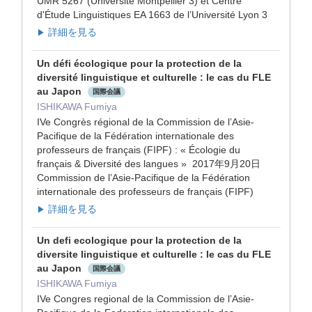
UMR 5267 (Université Montpellier 3) et Centre
d'Étude Linguistiques EA 1663 de l’Université Lyon 3
詳細を見る
▶
Un défi écologique pour la protection de la
diversité linguistique et culturelle : le cas du FLE
au Japon
国際会議
ISHIKAWA Fumiya
IVe Congrès régional de la Commission de l’Asie-
Pacifique de la Fédération internationale des
professeurs de français (FIPF) : « Écologie du
français & Diversité des langues » 2017年9月20日
Commission de l’Asie-Pacifique de la Fédération
internationale des professeurs de français (FIPF)
詳細を見る
▶
Un defi ecologique pour la protection de la
diversite linguistique et culturelle : le cas du FLE
au Japon
国際会議
ISHIKAWA Fumiya
IVe Congres regional de la Commission de l’Asie-