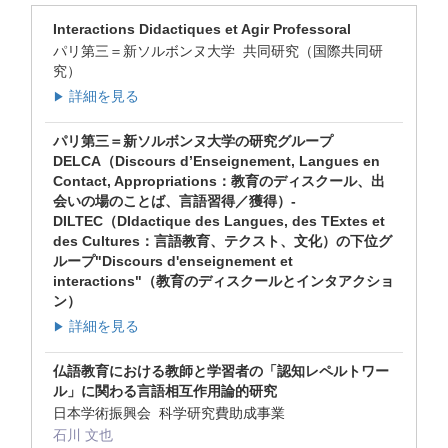
Interactions Didactiques et Agir Professoral
パリ第三＝新ソルボンヌ大学 共同研究（国際共同研
究）
詳細を見る
▶
パリ第三＝新ソルボンヌ大学の研究グループ
DELCA（Discours d’Enseignement, Langues en
Contact, Appropriations：教育のディスクール、出
会いの場のことば、言語習得／獲得）-
DILTEC（DIdactique des Langues, des TExtes et
des Cultures：言語教育、テクスト、文化）の下位グ
ループ"Discours d'enseignement et
interactions"（教育のディスクールとインタアクショ
ン）
詳細を見る
▶
仏語教育における教師と学習者の「認知レペルトワー
ル」に関わる言語相互作用論的研究
日本学術振興会 科学研究費助成事業
石川 文也