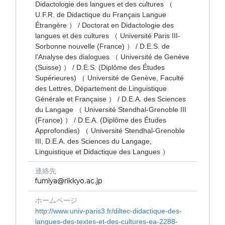
Didactologie des langues et des cultures （
U.F.R. de Didactique du Français Langue
Étrangère ） / Doctorat en Didactologie des
langues et des cultures （ Université Paris III-
Sorbonne nouvelle (France) ） / D.E.S. de
l'Analyse des dialogues （ Université de Genève
(Suisse) ） / D.E.S. (Diplôme des Études
Supérieures) （ Université de Genève, Faculté
des Lettres, Département de Linguistique
Générale et Française ） / D.E.A. des Sciences
du Langage （ Université Stendhal-Grenoble III
(France) ） / D.E.A. (Diplôme des Études
Approfondies) （ Université Stendhal-Grenoble
III, D.E.A. des Sciences du Langage,
Linguistique et Didactique des Langues ）
連絡先
ホームページ
http://www.univ-paris3.fr/diltec-didactique-des-
langues-des-textes-et-des-cultures-ea-2288-