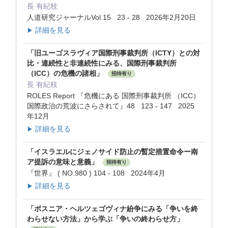
長 有紀枝
人道研究ジャーナルVol.15 23 - 28 2026年2月20日
詳細を見る
▶
「旧ユーゴスラヴィア国際刑事裁判所（ICTY）との対
比・連続性と非連続性にみる、国際刑事裁判所
（ICC）の危機の諸相」
招待有り
長 有紀枝
ROLES Report 『危機にある 国際刑事裁判所 （ICC）
国際政治の荒波にさらされて』48 123 - 147 2025
年12月
詳細を見る
▶
「イスラエルにジェノサイド防止の暫定措置命令ー南
ア提訴の意味と意義」
招待有り
『世界』 ( NO.980 ) 104 - 108 2024年4月
詳細を見る
▶
「ボスニア・ヘルツェゴヴィナ紛争にみる「争いを終
わらせない方法」から学ぶ「争いの終わらせ方」