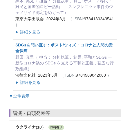
黒木, 英充（ 担当： 分担執筆 , 範囲: ボスニア移民・
難民と国際的ロビー活動――スレブレニツァ事件のジ
ェノサイド認定をめぐって）
東京大学出版会 2024年3月
（ ISBN:
9784130343541
）
詳細を見る
▶
SDGsを問い直す : ポスト/ウィズ・コロナと人間の安
全保障
野田, 真里（ 担当： 分担執筆 , 範囲: 平和とSDGs ー
新型コロナ禍の SDGs を支える平和と正義，強固な行
政組織）
法律文化社 2023年5月
（ ISBN:
9784589042088
）
詳細を見る
▶
▼全件表示
講演・口頭発表等
ウクライナ(10）
招待有り