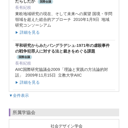
たらしたか
国際会議
長有紀枝
東欧地域研究の現在、そして未来への展望 国境・学問
領域を超えた総合的アプローチ 2010年1月9日 地域
研究コンソーシアム
詳細を見る
▶
平和研究からみたバングラデシュ-1971年の虐殺事件
の戦争犯罪人に対する法と裁きをめぐる課題
国際会議
長有紀枝
AIIC国際研究協議会2009「理論と実践の方法論的対
話」 2009年11月15日 立教大学AIIC
詳細を見る
▶
▼全件表示
所属学協会
社会デザイン学会