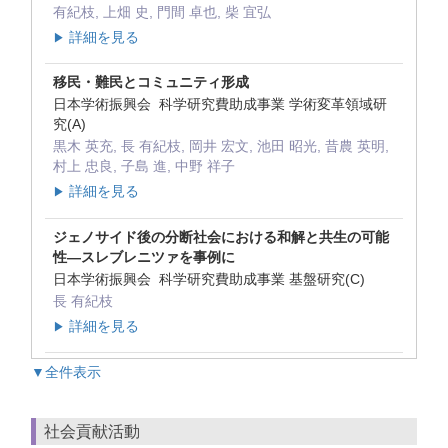
有紀枝, 上畑 史, 門間 卓也, 柴 宜弘
詳細を見る
▶
移民・難民とコミュニティ形成
日本学術振興会 科学研究費助成事業 学術変革領域研
究(A)
黒木 英充, 長 有紀枝, 岡井 宏文, 池田 昭光, 昔農 英明,
村上 忠良, 子島 進, 中野 祥子
詳細を見る
▶
ジェノサイド後の分断社会における和解と共生の可能
性―スレブレニツァを事例に
日本学術振興会 科学研究費助成事業 基盤研究(C)
長 有紀枝
詳細を見る
▶
▼全件表示
社会貢献活動