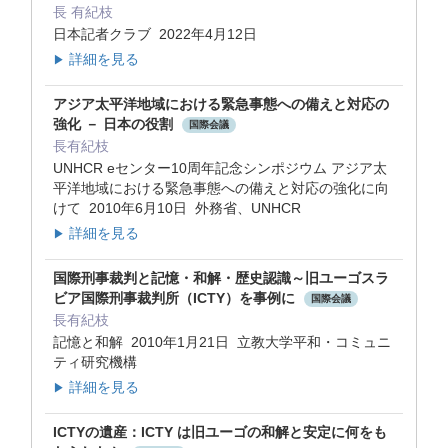
長 有紀枝
日本記者クラブ 2022年4月12日
詳細を見る
▶
アジア太平洋地域における緊急事態への備えと対応の
強化 － 日本の役割
国際会議
長有紀枝
UNHCR eセンター10周年記念シンポジウム アジア太
平洋地域における緊急事態への備えと対応の強化に向
けて 2010年6月10日 外務省、UNHCR
詳細を見る
▶
国際刑事裁判と記憶・和解・歴史認識～旧ユーゴスラ
ビア国際刑事裁判所（ICTY）を事例に
国際会議
長有紀枝
記憶と和解 2010年1月21日 立教大学平和・コミュニ
ティ研究機構
詳細を見る
▶
ICTYの遺産：ICTY は旧ユーゴの和解と安定に何をも