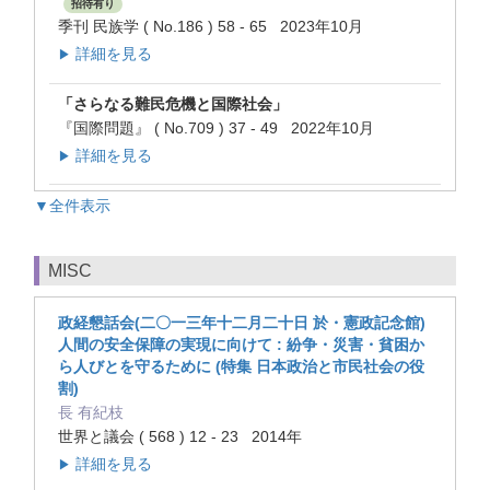
招待有り
季刊 民族学 ( No.186 ) 58 - 65 2023年10月
詳細を見る
▶
「さらなる難民危機と国際社会」
『国際問題』 ( No.709 ) 37 - 49 2022年10月
詳細を見る
▶
▼全件表示
MISC
政経懇話会(二〇一三年十二月二十日 於・憲政記念館)
人間の安全保障の実現に向けて : 紛争・災害・貧困か
ら人びとを守るために (特集 日本政治と市民社会の役
割)
長 有紀枝
世界と議会 ( 568 ) 12 - 23 2014年
詳細を見る
▶