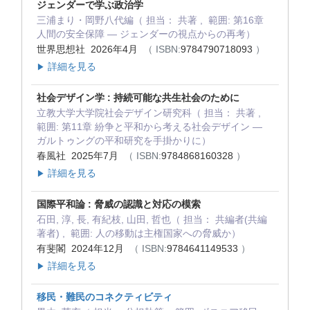
ジェンダーで学ぶ政治学
三浦まり・岡野八代編（ 担当： 共著 , 範囲: 第16章
人間の安全保障 ― ジェンダーの視点からの再考）
世界思想社 2026年4月
（ ISBN:
9784790718093
）
詳細を見る
▶
社会デザイン学 : 持続可能な共生社会のために
立教大学大学院社会デザイン研究科（ 担当： 共著 ,
範囲: 第11章 紛争と平和から考える社会デザイン ―
ガルトゥングの平和研究を手掛かりに）
春風社 2025年7月
（ ISBN:
9784868160328
）
詳細を見る
▶
国際平和論 : 脅威の認識と対応の模索
石田, 淳, 長, 有紀枝, 山田, 哲也（ 担当： 共編者(共編
著者) , 範囲: 人の移動は主権国家への脅威か）
有斐閣 2024年12月
（ ISBN:
9784641149533
）
詳細を見る
▶
移民・難民のコネクティビティ