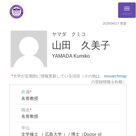
メニュー
2026/04/17 更新
ヤマダ クミコ
山田 久美子
YAMADA Kumiko
*
大学が定期的に情報更新している項目（その他は、
researchmap
の登録情報を転載）
所属
*
名誉教授
職名
*
名誉教授
学位
文学修士 （ 広島大学 ） / 博士（Doctor of