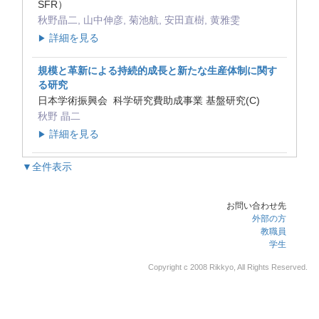
SFR）
秋野晶二, 山中伸彦, 菊池航, 安田直樹, 黄雅雯
詳細を見る
▶
規模と革新による持続的成長と新たな生産体制に関す
る研究
日本学術振興会 科学研究費助成事業 基盤研究(C)
秋野 晶二
詳細を見る
▶
▼全件表示
お問い合わせ先
外部の方
教職員
学生
Copyright c 2008 Rikkyo, All Rights Reserved.