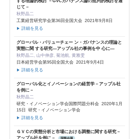
する理論的検討 －GVCガバナンス論の批判的検討を通
じて－
秋野晶二
工業経営研究学会第36回全国大会 2021年9月8日
詳細を見る
▶
グローバル・バリューチェー ン・ガバナンスの理論と
実態に関 する研究―アップル社の事例を中 心に―
秋野晶二, 山中伸彦, 菊池航, 黄雅雯
日本経営学会第95回全国大会 2021年9月4日
詳細を見る
▶
グローバル化とイノベーションの経営学－アップル社
を例に－
秋野晶二
研究・イノベーション学会国際問題分科会 2020年1月
15日 研究・イノベーション学会
詳細を見る
▶
ＧＶＣの実態分析と市場における調整に関する研究－
アップル社を例に－
国際会議