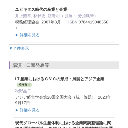
ユビキタス時代の産業と企業
井上照幸, 林倬史, 渡邊明（ 担当： 分担執筆）
税務経理協会 2007年3月
（ ISBN:
9784419048556
）
詳細を見る
▶
▼全件表示
講演・口頭発表等
IＴ産業におけるＧＶＣの形成・展開とアジア企業
招待有り
秋野晶二
アジア経営学会第20回全国大会（統一論題） 2023年
9月17日
詳細を見る
▶
現代グローバル生産体制における企業間調整理論に関