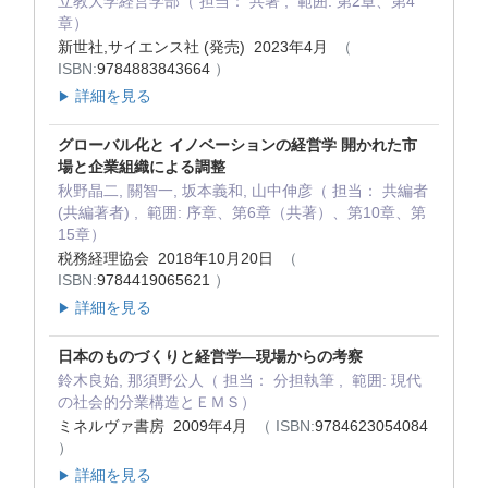
立教大学経営学部（ 担当： 共著 , 範囲: 第2章、第4
章）
新世社,サイエンス社 (発売) 2023年4月
（
ISBN:
9784883843664
）
詳細を見る
▶
グローバル化と イノベーションの経営学 開かれた市
場と企業組織による調整
秋野晶二, 關智一, 坂本義和, 山中伸彦（ 担当： 共編者
(共編著者) , 範囲: 序章、第6章（共著）、第10章、第
15章）
税務経理協会 2018年10月20日
（
ISBN:
9784419065621
）
詳細を見る
▶
日本のものづくりと経営学―現場からの考察
鈴木良始, 那須野公人（ 担当： 分担執筆 , 範囲: 現代
の社会的分業構造とＥＭＳ）
ミネルヴァ書房 2009年4月
（ ISBN:
9784623054084
）
詳細を見る
▶