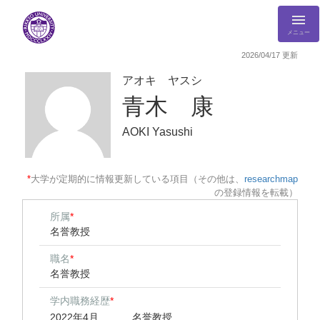
メニュー
2026/04/17 更新
アオキ ヤスシ
青木 康
AOKI Yasushi
*
大学が定期的に情報更新している項目（その他は、
researchmap
の登録情報を転載）
所属
*
名誉教授
職名
*
名誉教授
学内職務経歴
*
2022年4月
名誉教授