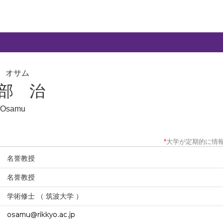
 オサム
部 治
 Osamu
*
大学が定期的に情
名誉教授
名誉教授
学術修士 （ 筑波大学 ）