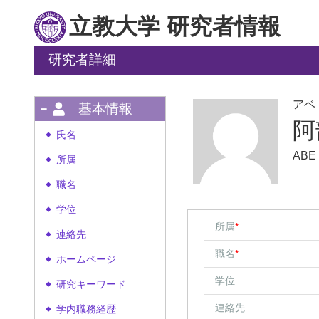
立教大学 研究者情報
研究者詳細
アベ
基本情報
阿
氏名
◆
ABE
所属
◆
職名
◆
学位
◆
所属
*
連絡先
◆
職名
*
ホームページ
◆
学位
研究キーワード
◆
連絡先
学内職務経歴
◆