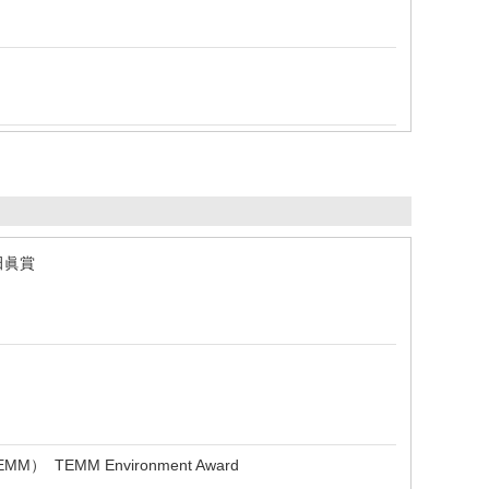
田眞賞
EMM） TEMM Environment Award