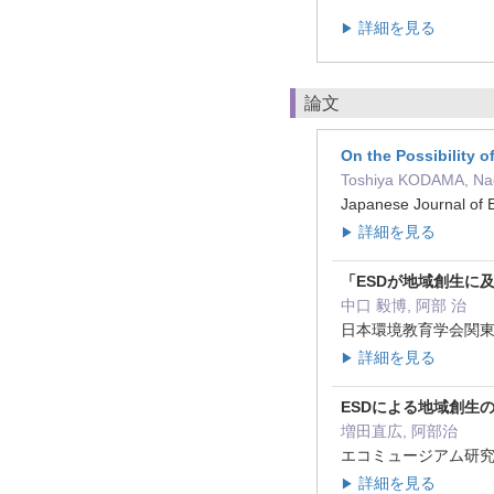
詳細を見る
▶
論文
On the Possibility 
Toshiya KODAMA, Na
Japanese Journal of
詳細を見る
▶
「ESDが地域創生に
中口 毅博, 阿部 治
日本環境教育学会関東支部
詳細を見る
▶
ESDによる地域創生
増田直広, 阿部治
エコミュージアム研究24 ( 
詳細を見る
▶