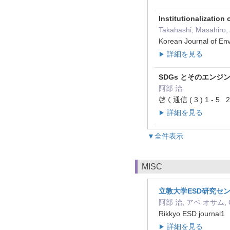
Institutionalizatio
Takahashi, Masahiro
Korean Journal of E
詳細を見る
▶
SDGs とそのエンジ
阿部 治
啓く通信 ( 3 ) 1 - 5
詳細を見る
▶
▼全件表示
MISC
立教大学ESD研究セン
阿部 治, アベ オサム, O
Rikkyo ESD journal
詳細を見る
▶