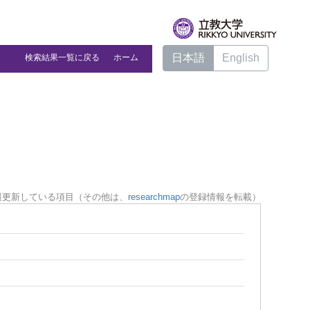
日本語
English
検索結果一覧に戻る
ホーム
報更新している項目（その他は、
researchmap
の登録情報を転載）