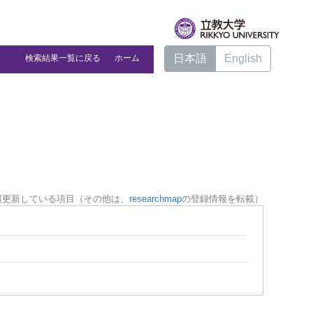
日本語
English
検索結果一覧に戻る
ホーム
報更新している項目（その他は、
researchmap
の登録情報を転載）