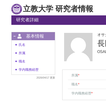
立教大学 研究者情報
研究者詳細
オサ
基本情報
長
氏名
◆
OSAD
所属
◆
職名
◆
学内職務経歴
◆
所属
*
2026/04/17 更新
職名
*
学内職務経歴
*