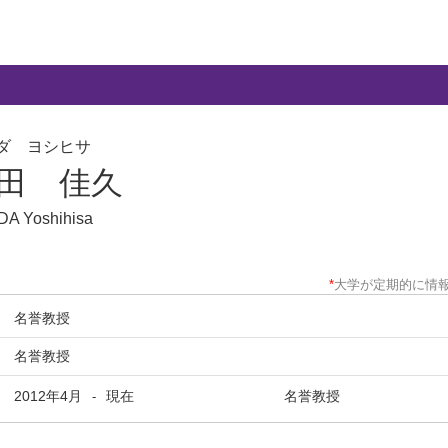
ダ ヨシヒサ
田 佳久
A Yoshihisa
*
大学が定期的に情
名誉教授
名誉教授
2012年4月
現在
名誉教授
-