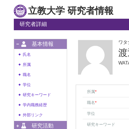
立教大学 研究者情報
研究者詳細
ワタ
基本情報
渡
氏名
◆
WAT
所属
◆
職名
◆
学位
◆
所属
*
研究キーワード
◆
職名
*
学内職務経歴
◆
学位
外部リンク
◆
研究キーワード
研究活動