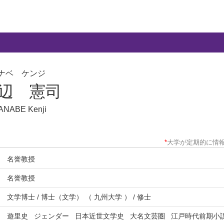
ナベ ケンジ
辺 憲司
ANABE Kenji
*
大学が定期的に情
名誉教授
名誉教授
文学博士 / 博士（文学） （ 九州大学 ） / 修士
遊里史
ジェンダー
日本近世文学史
大名文芸圏
江戸時代前期小