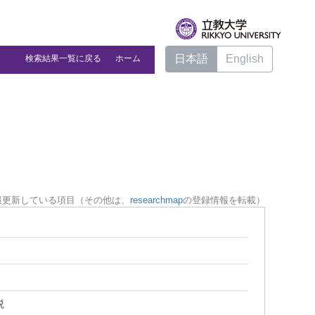
日本語
English
検索結果一覧に戻る
ホーム
報更新している項目（その他は、
researchmap
の登録情報を転載）
説