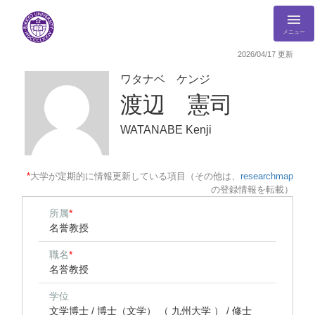
メニュー
2026/04/17 更新
ワタナベ ケンジ
渡辺 憲司
WATANABE Kenji
*
大学が定期的に情報更新している項目（その他は、
researchmap
の登録情報を転載）
所属
*
名誉教授
職名
*
名誉教授
学位
文学博士 / 博士（文学） （ 九州大学 ） / 修士