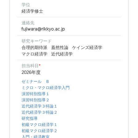
学位
経済学修士
連絡先
研究キーワード
合理的期待派
蓋然性論
ケインズ経済学
マクロ経済学
近代経済学
担当科目
*
2026年度
ゼミナール Ｂ
ミクロ・マクロ経済学入門
演習特別指導１
演習特別指導２
近代経済学３特論１
近代経済学３特論２
研究指導
初級マクロ経済学１
初級マクロ経済学２
入門・経済教室