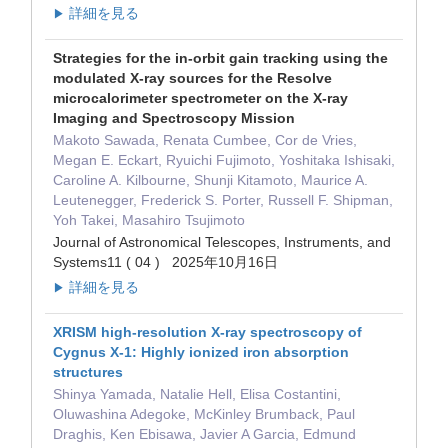
詳細を見る
▶
Strategies for the in-orbit gain tracking using the
modulated X-ray sources for the Resolve
microcalorimeter spectrometer on the X-ray
Imaging and Spectroscopy Mission
Makoto Sawada, Renata Cumbee, Cor de Vries,
Megan E. Eckart, Ryuichi Fujimoto, Yoshitaka Ishisaki,
Caroline A. Kilbourne, Shunji Kitamoto, Maurice A.
Leutenegger, Frederick S. Porter, Russell F. Shipman,
Yoh Takei, Masahiro Tsujimoto
Journal of Astronomical Telescopes, Instruments, and
Systems11 ( 04 ) 2025年10月16日
詳細を見る
▶
XRISM high-resolution X-ray spectroscopy of
Cygnus X-1: Highly ionized iron absorption
structures
Shinya Yamada, Natalie Hell, Elisa Costantini,
Oluwashina Adegoke, McKinley Brumback, Paul
Draghis, Ken Ebisawa, Javier A Garcia, Edmund