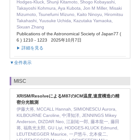
Hodges-Kluck, Shunji Kitamoto, Shogo Kobayashi,
Takayoshi Kohmura, Aya Kubota, Jon M Miller, Misaki
Mizumoto, Tsunefumi Mizuno, Kaito Ninoyu, Hiromitsu
Takahashi, Yuusuke Uchida, Kazutaka Yamaoka,
Sixuan Zhang
Publications of the Astronomical Society of Japan77 (
6 ) 1210 - 1223 2025年10月7日
詳細を見る
▶
▼全件表示
MISC
XRISM/ResolveによるM87のICM温度,速度構造の精
密分光観測
伊藤大将, MCCALL Hannah, SIMIONESCU Aurora,
KILBOURNE Caroline, 中澤知洋, JENNINGS Mikey
Anderson, DIZDAR Neo, 江副祐一郎, 藤本龍一, 藤田
将, 福島光太郎, GU Liyi, HODGES-KLUCK Edmund,
LEUTENEGGER Maurice, 一戸悠斗, 北本俊二,