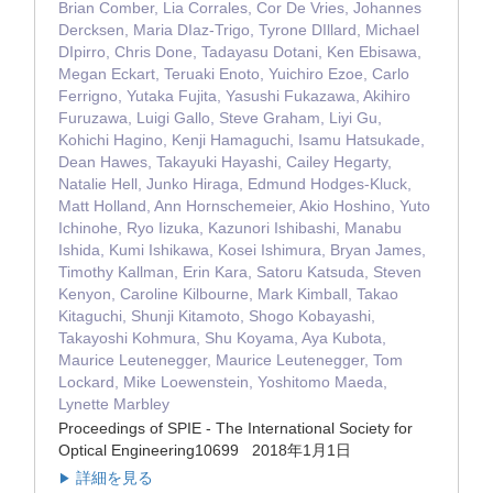
Brian Comber, Lia Corrales, Cor De Vries, Johannes
Dercksen, Maria DIaz-Trigo, Tyrone DIllard, Michael
DIpirro, Chris Done, Tadayasu Dotani, Ken Ebisawa,
Megan Eckart, Teruaki Enoto, Yuichiro Ezoe, Carlo
Ferrigno, Yutaka Fujita, Yasushi Fukazawa, Akihiro
Furuzawa, Luigi Gallo, Steve Graham, Liyi Gu,
Kohichi Hagino, Kenji Hamaguchi, Isamu Hatsukade,
Dean Hawes, Takayuki Hayashi, Cailey Hegarty,
Natalie Hell, Junko Hiraga, Edmund Hodges-Kluck,
Matt Holland, Ann Hornschemeier, Akio Hoshino, Yuto
Ichinohe, Ryo Iizuka, Kazunori Ishibashi, Manabu
Ishida, Kumi Ishikawa, Kosei Ishimura, Bryan James,
Timothy Kallman, Erin Kara, Satoru Katsuda, Steven
Kenyon, Caroline Kilbourne, Mark Kimball, Takao
Kitaguchi, Shunji Kitamoto, Shogo Kobayashi,
Takayoshi Kohmura, Shu Koyama, Aya Kubota,
Maurice Leutenegger, Maurice Leutenegger, Tom
Lockard, Mike Loewenstein, Yoshitomo Maeda,
Lynette Marbley
Proceedings of SPIE - The International Society for
Optical Engineering10699 2018年1月1日
詳細を見る
▶