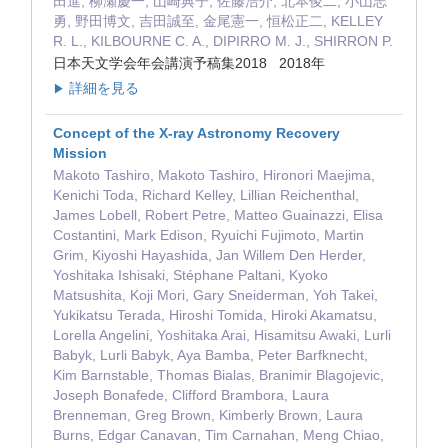
田進, 柳瀬慶一, 山崎典子, 佐藤浩介, 北本俊二, 小山志
勇, 野田博文, 吉田誠至, 金尾憲一, 恒松正二, KELLEY
R. L., KILBOURNE C. A., DIPIRRO M. J., SHIRRON P.
日本天文学会年会講演予稿集2018 2018年
詳細を見る
▶
Concept of the X-ray Astronomy Recovery
Mission
Makoto Tashiro, Makoto Tashiro, Hironori Maejima,
Kenichi Toda, Richard Kelley, Lillian Reichenthal,
James Lobell, Robert Petre, Matteo Guainazzi, Elisa
Costantini, Mark Edison, Ryuichi Fujimoto, Martin
Grim, Kiyoshi Hayashida, Jan Willem Den Herder,
Yoshitaka Ishisaki, Stéphane Paltani, Kyoko
Matsushita, Koji Mori, Gary Sneiderman, Yoh Takei,
Yukikatsu Terada, Hiroshi Tomida, Hiroki Akamatsu,
Lorella Angelini, Yoshitaka Arai, Hisamitsu Awaki, Lurli
Babyk, Lurli Babyk, Aya Bamba, Peter Barfknecht,
Kim Barnstable, Thomas Bialas, Branimir Blagojevic,
Joseph Bonafede, Clifford Brambora, Laura
Brenneman, Greg Brown, Kimberly Brown, Laura
Burns, Edgar Canavan, Tim Carnahan, Meng Chiao,