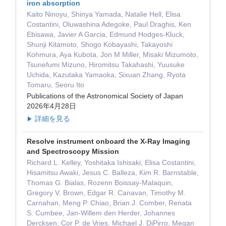
iron absorption
Kaito Ninoyu, Shinya Yamada, Natalie Hell, Elisa
Costantini, Oluwashina Adegoke, Paul Draghis, Ken
Ebisawa, Javier A Garcia, Edmund Hodges-Kluck,
Shunji Kitamoto, Shogo Kobayashi, Takayoshi
Kohmura, Aya Kubota, Jon M Miller, Misaki Mizumoto,
Tsunefumi Mizuno, Hiromitsu Takahashi, Yuusuke
Uchida, Kazutaka Yamaoka, Sixuan Zhang, Ryota
Tomaru, Seoru Ito
Publications of the Astronomical Society of Japan
2026年4月28日
詳細を見る
▶
Resolve instrument onboard the X-Ray Imaging
and Spectroscopy Mission
Richard L. Kelley, Yoshitaka Ishisaki, Elisa Costantini,
Hisamitsu Awaki, Jesus C. Balleza, Kim R. Barnstable,
Thomas G. Bialas, Rozenn Boissay-Malaquin,
Gregory V. Brown, Edgar R. Canavan, Timothy M.
Carnahan, Meng P. Chiao, Brian J. Comber, Renata
S. Cumbee, Jan-Willem den Herder, Johannes
Dercksen, Cor P. de Vries, Michael J. DiPirro, Megan