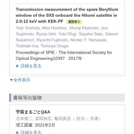
Transmission measurement of the spare Beryllium
window of the SXS onboard the Hitomi satellite in
2.0-12 keV with KEK-PF
査読有り
Yuki Yoshida, Akio Hoshino, Shunji Kitamoto, Juri
Sugimoto, Ryota Ishii, Yuki Ohgi, Sayaka Sato, Satomi
Nukamori, Ryuichi Fujimoto, Noriko Y. Yamasaki,
Toshiaki Ina, Tomoya Uruga
Proceedings of SPIE - The International Society for
Optical Engineering10397 2017年
詳細を見る
▶
▼全件表示
書籍等出版物
宇宙まるごとQ&A
北本俊二, 原田知広, 亀田真吾（ 担当： 共著）
理工図書 2021年2月
詳細を見る
▶