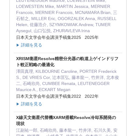
LEUTENEGGER Maurice, LOEWESTEIN Mike,
LOEWESTEIN Mike, MARTIN Jessica, MERNIER
Francois, MERNIER Francois, MCNAMARA Brian, 三
石郁之, MILLER Eric, OGORZALEK Anna, RUSSELL
Helen, 佐藤浩介, SZYMKOWIAK Andrew, TUMER
Aysegul, 山口弘悦, ZHURAVLEVA Irina
日本天文学会年会講演予稿集2025 2025年
詳細を見る
▶
XRISM衛星Resolve精密分光器の軌道上ゲインドリフ
ト較正戦略の最適化
澤田真理, KILBOURNE Caroline, PORTER Frederick
S., DE VRIES Cor, 辻本匡弘, 藤本龍一, 竹井洋, 北本俊
二, 石崎欣尚, CUMBEE Renata, LEUTENEGGER
Maurice A., ECKART Megan
日本天文学会年会講演予稿集2022 2022年
詳細を見る
▶
X線天文衛星代替機XARM搭載Resolve冷却系開発の
現状
江副祐一郎, 石崎欣尚, 藤本龍一, 竹井洋, 石川久美, 安