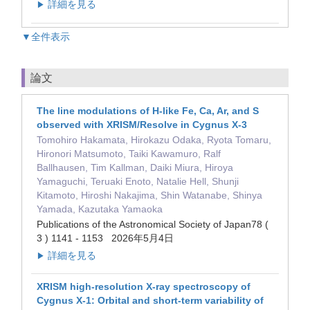
詳細を見る
▶
▼全件表示
論文
The line modulations of H-like Fe, Ca, Ar, and S
observed with XRISM/Resolve in Cygnus X-3
Tomohiro Hakamata, Hirokazu Odaka, Ryota Tomaru,
Hironori Matsumoto, Taiki Kawamuro, Ralf
Ballhausen, Tim Kallman, Daiki Miura, Hiroya
Yamaguchi, Teruaki Enoto, Natalie Hell, Shunji
Kitamoto, Hiroshi Nakajima, Shin Watanabe, Shinya
Yamada, Kazutaka Yamaoka
Publications of the Astronomical Society of Japan78 (
3 ) 1141 - 1153 2026年5月4日
詳細を見る
▶
XRISM high-resolution X-ray spectroscopy of
Cygnus X-1: Orbital and short-term variability of