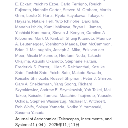
E. Eckart, Yuichiro Ezoe, Carlo Ferrigno, Ryuichi
Fujimoto, Nathalie Gorter, Steven M. Graham, Martin
Grim, Leslie S. Hartz, Ryota Hayakawa, Takayuki
Hayashi, Natalie Hell, Yuto Ichinohe, Daiki Ishi,
Manabu Ishida, Kumi Ishikawa, Bryan L. James,
Yoshiaki Kanemaru, Steven J. Kenyon, Caroline A.
Kilbourne, Mark O. Kimball, Shunji Kitamoto, Maurice
A. Leutenegger, Yoshitomo Maeda, Dan McCammon,
Brian J. McLaughlin, Joseph J. Miko, Erik van der
Meer, Misaki Mizumoto, Hirofumi Noda, Takashi
Okajima, Atsushi Okamoto, Stephane Paltani,
Frederick S. Porter, Lillian S. Reichenthal, Kosuke
Sato, Toshiki Sato, Yoichi Sato, Makoto Sawada,
Keisuke Shinozaki, Russell Shipman, Peter J. Shirron,
Gary A. Sneiderman, Yang Soong, Richard
Szymkiewicz, Andrew E. Szymkowiak, Yoh Takei, Mai
Takeo, Keisuke Tamura, Masahiro Tsujimoto, Yuusuke
Uchida, Stephen Wasserzug, Michael C. Witthoeft,
Rob Wolfs, Shinya Yamada, Noriko Y. Yamasaki,
Susumu Yasuda
Journal of Astronomical Telescopes, Instruments, and
Systems11 ( 04 ) 2025年11月11日