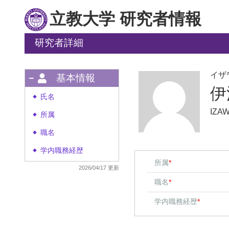
立教大学 研究者情報
研究者詳細
イザ
基本情報
伊
氏名
◆
IZAW
所属
◆
職名
◆
学内職務経歴
◆
所属
*
2026/04/17 更新
職名
*
学内職務経歴
*