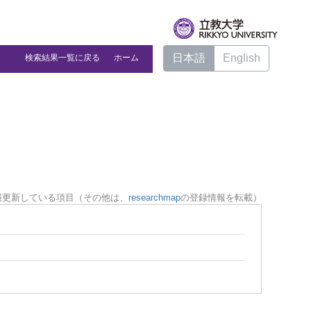
日本語
English
検索結果一覧に戻る
ホーム
報更新している項目（その他は、
researchmap
の登録情報を転載）