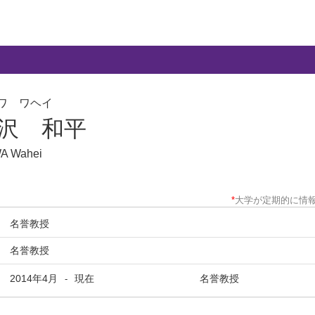
ワ ワヘイ
沢 和平
A Wahei
*
大学が定期的に情
名誉教授
名誉教授
2014年4月
現在
名誉教授
-