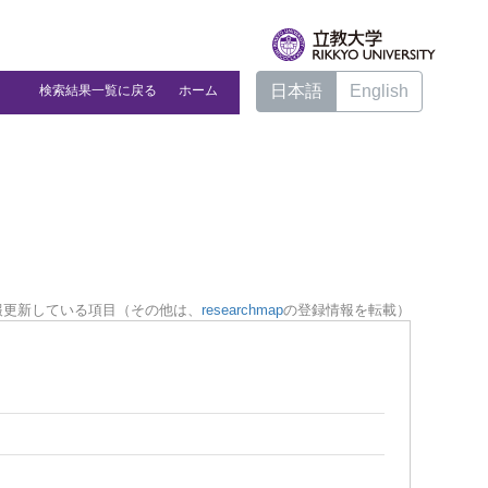
日本語
English
検索結果一覧に戻る
ホーム
報更新している項目（その他は、
researchmap
の登録情報を転載）