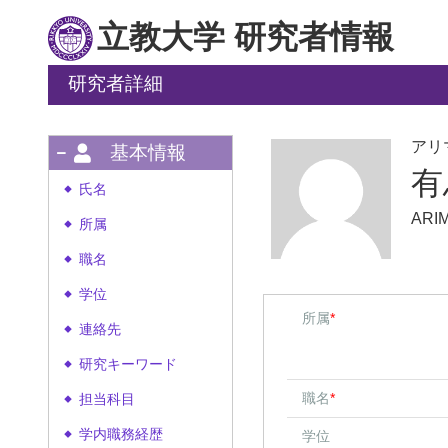
立教大学 研究者情報
研究者詳細
アリ
基本情報
有
氏名
◆
ARIM
所属
◆
職名
◆
学位
◆
所属
*
連絡先
◆
研究キーワード
◆
職名
*
担当科目
◆
学内職務経歴
学位
◆