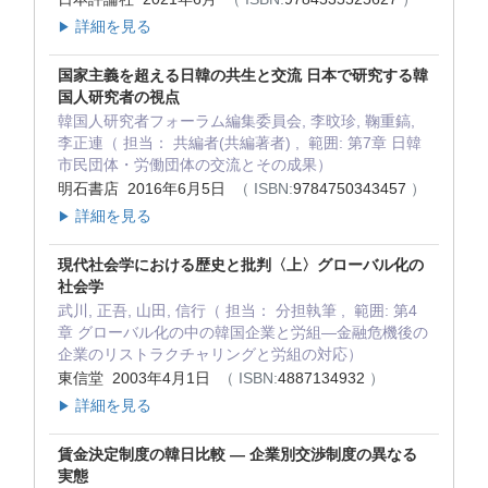
詳細を見る
▶
国家主義を超える日韓の共生と交流 日本で研究する韓
国人研究者の視点
韓国人研究者フォーラム編集委員会, 李旼珍, 鞠重鎬,
李正連（ 担当： 共編者(共編著者) , 範囲: 第7章 日韓
市民団体・労働団体の交流とその成果）
明石書店 2016年6月5日
（ ISBN:
9784750343457
）
詳細を見る
▶
現代社会学における歴史と批判〈上〉グローバル化の
社会学
武川, 正吾, 山田, 信行（ 担当： 分担執筆 , 範囲: 第4
章 グローバル化の中の韓国企業と労組―金融危機後の
企業のリストラクチャリングと労組の対応）
東信堂 2003年4月1日
（ ISBN:
4887134932
）
詳細を見る
▶
賃金決定制度の韓日比較 ― 企業別交渉制度の異なる
実態