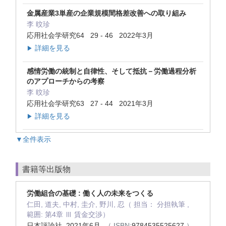
金属産業3単産の企業規模間格差改善への取り組み
李 旼珍
応用社会学研究64 29 - 46 2022年3月
詳細を見る
▶
感情労働の統制と自律性、そして抵抗－労働過程分析
のアプローチからの考察
李 旼珍
応用社会学研究63 27 - 44 2021年3月
詳細を見る
▶
▼全件表示
書籍等出版物
労働組合の基礎 : 働く人の未来をつくる
仁田, 道夫, 中村, 圭介, 野川, 忍（ 担当： 分担執筆 ,
範囲: 第4章 Ⅲ 賃金交渉）
日本評論社 2021年6月
（ ISBN:
9784535525627
）