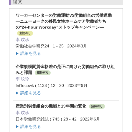
論文
ワーカーセンターの労働運動VS労働組合の労働運動
—ニューヨークの移民女性ホームケア労働者たち
の“24-hour Workday”ストップキャンペーン—
査読有り
李 旼珍
労働社会学研究24 1 - 25 2024年3月
詳細を見る
▶
企業規模間賃金格差の是正に向けた労働組合の取り組
みと課題
招待有り
李 旼珍
Int'lecowk ( 1133 ) 12 - 20 2023年9月
詳細を見る
▶
産業別労働組合の機能と19年間の変化
招待有り
李 旼珍
日本労働研究雑誌 ( 743 ) 28 - 42 2022年6月
詳細を見る
▶