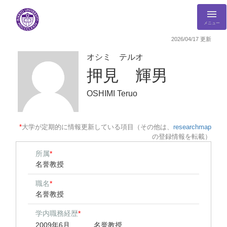
メニュー
2026/04/17 更新
オシミ テルオ
押見 輝男
OSHIMI Teruo
*
大学が定期的に情報更新している項目（その他は、
researchmap
の登録情報を転載）
所属
*
名誉教授
職名
*
名誉教授
学内職務経歴
*
2009年6月
名誉教授