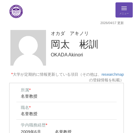
メニュー
2026/04/17 更新
オカダ アキノリ
岡太 彬訓
OKADA Akinori
*
大学が定期的に情報更新している項目（その他は、
researchmap
の登録情報を転載）
所属
*
名誉教授
職名
*
名誉教授
学内職務経歴
*
2009年6月
名誉教授